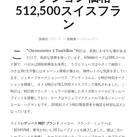
512,500スイスフラ
ン
投稿日:
2021-05-24
投稿者:
noobwatch777
こ
“Chronometre à Tourbillon “時計は、表面にわずかな傷がある
だけで、良好な状態を保っています。40mmケースは18Kゴール
ド製で、ベゼルは階段状構造を採用し、ラグとリューズは小さくて細長く、
小さな3針文字盤にはギョーシェ模様が施され、独特レトロな気質を呈してい
ます。ジュネーブオークションハウス「アンティコルム」が時計特別オーク
ションを開催し、オメガ時計が512,500スイスフランで落札されました。こ
時計は、時計師フランク・ミュラーが改修したオメガ初トゥールビヨンムー
ブメントを搭載しており、ケースはマニュファクチュールであるジャン＝ピ
エール・ハグマンもです。20世紀スイス時計製造歴史を物語る特別な証人と
なっています。
スイス
レディース 時計 ブランド
メーカー、フランク・ミュラーは、
「10595941」番号が付いた30 Iムーブメントを購入しました。彼はこ古い
ムーブメントを改修し、ケースはパテック・フィリップケース・サプライヤ