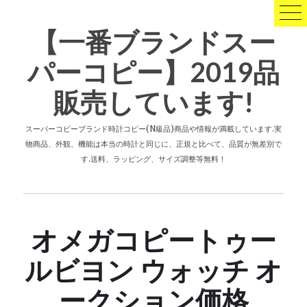
コ
ン
【一番ブランドスー
テ
ン
パーコピー】2019品
ツ
へ
販売しています!
ス
キ
ッ
スーパーコピーブランド時計コピー(N級品)商品や情報が満載しています.実
プ
物商品、外観、機能は本当の時計と同じに、正規と比べて、品質が無差別で
す.送料、ラッピング、サイズ調整等無料！
オメガコピートゥー
ルビヨン ウォッチ オ
ークション価格