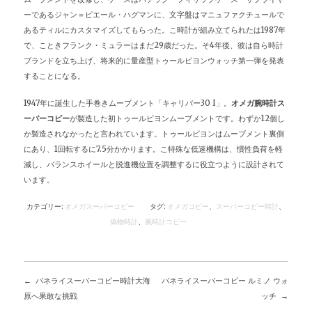
ーであるジャン＝ピエール・ハグマンに、文字盤はマニュファクチュールで
あるティルにカスタマイズしてもらった。こ時計が組み立てられたは1987年
で、こときフランク・ミュラーはまだ29歳だった。そ4年後、彼は自ら時計
ブランドを立ち上げ、将来的に量産型トゥールビヨンウォッチ第一弾を発表
することになる。
1947年に誕生した手巻きムーブメント「キャリバー30 I」。
オメガ腕時計ス
ーパーコピー
が製造した初トゥールビヨンムーブメントです。わずか12個し
か製造されなかったと言われています。トゥールビヨンはムーブメント裏側
にあり、1回転するに7.5分かかります。こ特殊な低速機構は、慣性負荷を軽
減し、バランスホイールと脱進機位置を調整するに役立つように設計されて
います。
カテゴリー:
オメガスーパーコピー
タグ:
オメガコピー
、
スーパーコピー時計
、
偽物時計
、
腕時計コピー
パネライスーパーコピー時計大海
パネライスーパーコピー ルミノ ウォ
投
原へ果敢な挑戦
ッチ