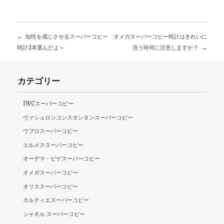
知性を感じさせるスーパーコピー
オメガスーパーコピー時計はきれいに
投
時計2本選んだよ～
洗う時何に注意しますか？
稿
カテゴリー
ナ
ビ
IWCスーパーコピー
ヴァシュロンコンスタンタンスーパーコピー
ゲ
ウブロスーパーコピー
ー
エルメススーパーコピー
オーデマ・ピゲスーパーコピー
シ
オメガスーパーコピー
ョ
オリススーパーコピー
ン
カルティエスーパーコピー
シャネル スーパーコピー