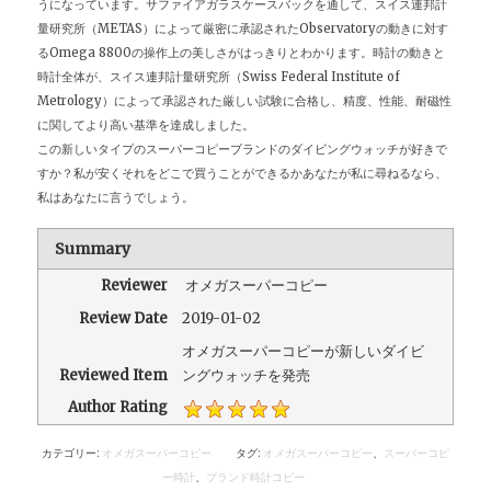
うになっています。サファイアガラスケースバックを通して、スイス連邦計
量研究所（METAS）によって厳密に承認されたObservatoryの動きに対す
るOmega 8800の操作上の美しさがはっきりとわかります。時計の動きと
時計全体が、スイス連邦計量研究所（Swiss Federal Institute of
Metrology）によって承認された厳しい試験に合格し、精度、性能、耐磁性
に関してより高い基準を達成しました。
この新しいタイプのスーパーコピーブランドのダイビングウォッチが好きで
すか？私が安くそれをどこで買うことができるかあなたが私に尋ねるなら、
私はあなたに言うでしょう。
Summary
Reviewer
オメガスーパーコピー
Review Date
2019-01-02
オメガスーパーコピーが新しいダイビ
Reviewed Item
ングウォッチを発売
Author Rating
カテゴリー:
オメガスーパーコピー
タグ:
オメガスーパーコピー
、
スーパーコピ
ー時計
、
ブランド時計コピー