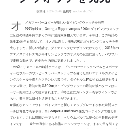
投稿日:
2019-01-02
投稿者:
noobwatch777
オ
メガスーパーコピー
が新しいダイビングウォッチを発売
1993年以来、Omega Hippocampus 300mダイビングウォッチ
は伝説の物語を持つ多くの時計愛好家を抱えています。今年は、この時計の
誕生25周年を記念して、オメガは新しい海馬300mダイビングウォッチを発
売しました。新しい時計は、ダイナミックなデザインだけでなく、2018年の
ブエノスアイレス青少年オリンピックでのオメガの役割に沿った、パワフル
で正確な動きで、内側から内側に更新されました。 。
この42ミリメートルの時計ケースは、ブルーのセラミックベゼルとスポーテ
ィーなブルーのワンピースラバーストラップを備えた白いエナメルのダイビ
ングスケールを備えたステンレス製です。ダイヤルはPVDクロム研磨セラミ
ックス製で、最初の海馬300mダイビングウォッチの最初の波パターンはレ
ーザー彫刻によって提示されます。 6時位置にカレンダー表示ウィンドウが
あり、着用者は日付を追跡することができます。
象徴的なカットアウト・ポインターと新しくアップグレードされた時間スケ
ールは青色で表示され、白いSuper-LumiNova発光コーティングで覆われ
ています。これは暗闇の中でも見え、ヘリウムバルブは現代の円錐形のデザ
インです。 。時計の裏側にある波型のエッジデザインは、まるで目を引くよ