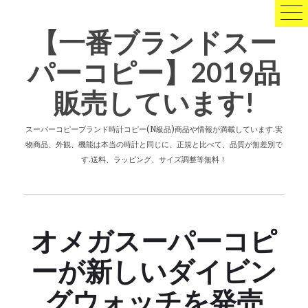
コ
ン
【一番ブランドスー
テ
ン
パーコピー】2019品
ツ
へ
販売しています!
ス
キ
ッ
スーパーコピーブランド時計コピー(N級品)商品や情報が満載しています.実
プ
物商品、外観、機能は本当の時計と同じに、正規と比べて、品質が無差別で
す.送料、ラッピング、サイズ調整等無料！
オメガスーパーコピ
ーが新しいダイビン
グウォッチを発売