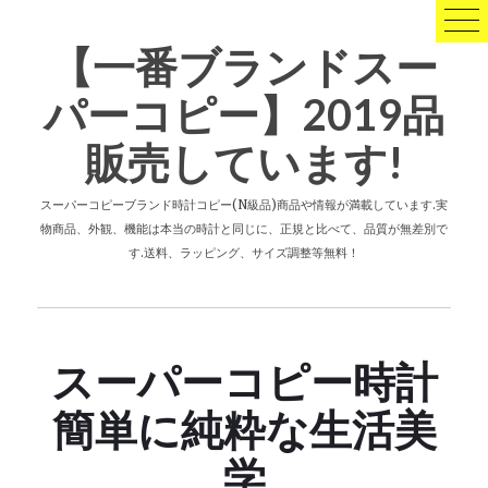
コ
ン
【一番ブランドスー
テ
ン
パーコピー】2019品
ツ
へ
販売しています!
ス
キ
ッ
スーパーコピーブランド時計コピー(N級品)商品や情報が満載しています.実
プ
物商品、外観、機能は本当の時計と同じに、正規と比べて、品質が無差別で
す.送料、ラッピング、サイズ調整等無料！
スーパーコピー時計
簡単に純粋な生活美
学