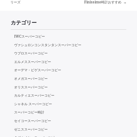
投
リーズ
Finissimo時計おすすめ
稿
カテゴリー
ナ
ビ
IWCスーパーコピー
ヴァシュロンコンスタンタンスーパーコピー
ゲ
ウブロスーパーコピー
ー
エルメススーパーコピー
オーデマ・ピゲスーパーコピー
シ
オメガスーパーコピー
ョ
オリススーパーコピー
ン
カルティエスーパーコピー
シャネル スーパーコピー
スーパーコピー時計
セイコースーパーコピー
ゼニススーパーコピー