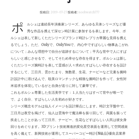
投稿日:
2019-07-27
投稿者:
noobwatch777
ポ
ルシェは連続長年演奏家シリーズ、あらゆる天体シリーズなど優
秀な作品を携えて深セン時計展に参加するを表します。今年、ポ
ルシェは表して新しくただシリーズブランド時計レプリカ華麗な見得を携え
るでしょう。ただ、Onlyで、OnlyYouで、内心中ですばらしい物事あこがれ
について；みんな理想中で自分が追跡するについて；平凡な世中で人にすば
らしいと感じさせるで、そしてそため幸せな存在を得ます。ポルシェは新し
くただシリーズ腕時計を表して霊感が人々求めたすばらしい存在するを設計
するにして、三日月、雲かたまり、無数星、生花、ナービーなど元素を腕時
計設計中に溶け込んで、耽美ロマンチックな精致な腕時計を作って、女性対
米追求を体現しているがと自身が送りに対して豪華です。
これもポルシェ尊重した生活美学です：１人当たりはすべて世中が唯一で
で、よく自分、すばらしい人生初めが好きです。
シリーズ概念モデルは仙人イメージを設計輝点にします。時計文字盤中で、
三日月は夜空を掲げて、仙人は雲海中で魔法棒を振り回して、両翼を振って
疾走したことがあって三日月、ナービー、生花などすばらしい人民は彼女身
回りをめぐります。3Dプリント技術漸進的変化星空表面を運用して空間感覚
を高く備えて、新興技術が運用してスーパーコピー時計(N級品)優良店業界