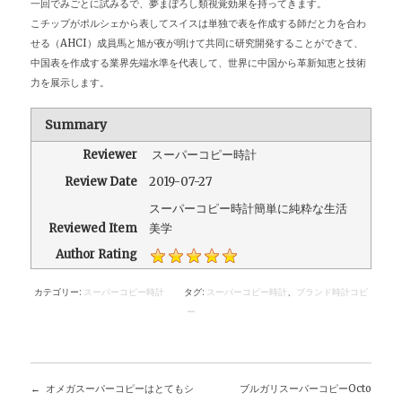
一回でみごとに試みるで、夢まぼろし類視覚効果を持ってきます。
こチップがポルシェから表してスイスは単独で表を作成する師だと力を合わ
せる（AHCI）成員馬と旭が夜が明けて共同に研究開発することができて、
中国表を作成する業界先端水準を代表して、世界に中国から革新知恵と技術
力を展示します。
Summary
Reviewer
スーパーコピー時計
Review Date
2019-07-27
スーパーコピー時計簡単に純粋な生活
Reviewed Item
美学
Author Rating
カテゴリー:
スーパーコピー時計
タグ:
スーパーコピー時計
、
ブランド時計コピ
ー
オメガスーパーコピーはとてもシ
ブルガリスーパーコピーOcto