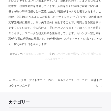
BR 03ジャイロコンパス表示デザインは、昼夜を問わず、さまざまな環境と
明瞭性・視認性要件を考慮しています。人目を引く戦闘機が時針に変わり、
機首が白い時間目盛りと一直線に並び、時刻がはっきりと表示されます。こ
れは、2013年にベル＆ロスが提案したデザインコンセプトです。分目盛りは
文字盤外縁に移動し、白い矢印型分針を配することで、時間と分を読み取り
やすくしています。中央秒針は、長いバランスウェイトでゆっくりと表面を
スライドし、ユニークな視覚効果を生み出しています。カレンダー窓は4時
30分位置に暗黙的に配置され、時分秒針からスポットライトを浴びることな
く、控えめに日付を表示します。
カテゴリー:
ベル＆ロス コピー
タグ:
スーパーコピー時計
、
ブランド 時計 コピ
ー
、
ベル＆ロス コピー
ロレックス・デイトナコピーのハ
カルティエスーパーコピー 時計 口コ
投
ロウィーンムード
ミ
稿
カテゴリー
ナ