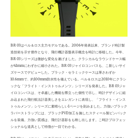
BR 03はベル＆ロス主力モデルである。2006年発表以来、ブランド時計製
造技術を示す傑作となり、飛行機計器盤表示概念を時計に移植した。今年、
BR 03シリーズは微妙な変化を遂げました。クラシカルなラウンドケース幅
が41mmにわずかに縮小された。BR 03ジャイロコンパスも、こ新しいサイ
ズケースでデビューした。ブラック・セラミックケースは厚さわずか
10.6mmで、約100mm防水性を備えている。ベル＆ロスは2010年にクラシ
ックな「フライト・インストゥルメンツ」シリーズを発表した。BR 03ジャ
イロコンパスは、そ卓越した機能を際立った個性で示し、時計デザインに組
み込まれた飛行航法計器美しさをエレガントに表現し、「フライト・インス
トゥルメンツ」シリーズに素晴らしい1ページを刻みました。力強いブラック
ラバーストラップには、ブラックPVD加工を施したスティール製ピンバック
ルを装備。力強い質感は、飛行計器影をも映し出します。こ時計プロフェッ
ショナルな道具として特徴が一目でわかる。