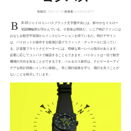
投稿日:
2023-12-08
投稿者:
noobwatch777
B
R 03ジャイロコンパスブラック文字盤中央には、鮮やかなイエロー
戦闘機輪郭が浮かんでいる。そ意味は明快だ。シニア時計ファンには
おなじみ航空宇宙国からインスピレーションを得ているだ。時計デザイン
は、パイロットが操作する航海計器グラフィック・ディテールに沿ってい
る。計器盤フライトナビゲーターには、明確な第一レベル指示があります。
必要に応じてコンパスで確認することもできます。パイロットは一目で航空
機飛行方向を知ることができるです。ベル＆ロス新作は、ナビゲーターアイ
デアを時計四角いインチに移植し、常に飛行経路を守り、飛行を失うことが
ないことを暗示しています。