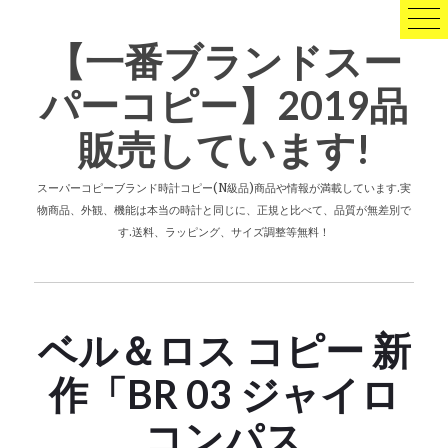
コ
ン
【一番ブランドスー
テ
ン
パーコピー】2019品
ツ
へ
販売しています!
ス
キ
ッ
スーパーコピーブランド時計コピー(N級品)商品や情報が満載しています.実
プ
物商品、外観、機能は本当の時計と同じに、正規と比べて、品質が無差別で
す.送料、ラッピング、サイズ調整等無料！
ベル＆ロス コピー 新
作「BR 03 ジャイロ
コンパス