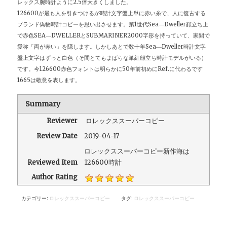
レックス腕時計ように2.5倍大きくしました。
126600が最も人を引きつけるが時計文字盤上単に赤い糸で、人に復古する
ブランド偽物時計コピーを思い出させます。第1世代Sea―Dweller顔立ち上
で赤色SEA―DWELLERとSUBMARINER2000字形を持っていて、家間で
愛称「両が赤い」を隠します。しかしあとで数十年Sea―Dweller時計文字
盤上文字はずっと白色（そ間とてもまばらな単紅顔立ち時計モデルがいる）
です。今126600赤色フォントは明らかに50年前初めにRef.に代わるです
1665は敬意を表します。
Summary
Reviewer
ロレックススーパーコピー
Review Date
2019-04-17
ロレックススーパーコピー新作海は
Reviewed Item
126600時計
Author Rating
カテゴリー:
ロレックススーパーコピー
タグ:
ロレックススーパーコピー