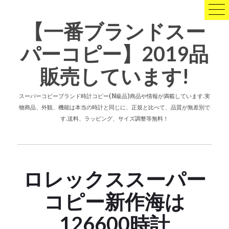
コ
ン
【一番ブランドスー
テ
ン
パーコピー】2019品
ツ
へ
販売しています!
ス
キ
ッ
スーパーコピーブランド時計コピー(N級品)商品や情報が満載しています.実
プ
物商品、外観、機能は本当の時計と同じに、正規と比べて、品質が無差別で
す.送料、ラッピング、サイズ調整等無料！
ロレックススーパー
コピー新作海は
126600時計