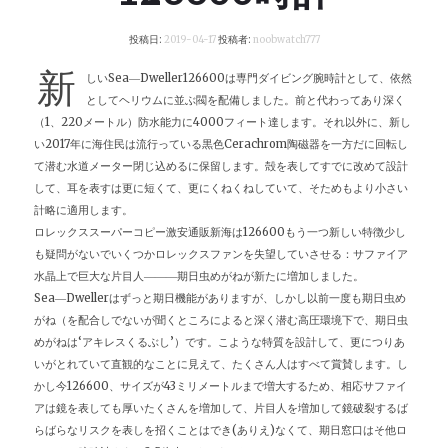
投稿日:
2019-04-17
投稿者:
noobwatch777
新
しいSea―Dweller126600は専門ダイビング腕時計として、依然
としてヘリウムに並ぶ閥を配備しました。前と代わってあり深く
（1、220メートル）防水能力に4000フィート達します。それ以外に、新し
い2017年に海住民は流行っている黒色Cerachrom陶磁器を一方だに回転し
て潜む水道メーター閉じ込めるに保留します。殻を表してすでに改めて設計
して、耳を表すは更に短くて、更にくねくねしていて、そためもより小さい
計略に適用します。
ロレックススーパーコピー激安通販新海は126600もう一つ新しい特徴少し
も疑問がないでいくつかロレックスファンを失望していさせる：サファイア
水晶上で巨大な片目人―――期日虫めがねが新たに増加しました。
Sea―Dwellerはずっと期日機能がありますが、しかし以前一度も期日虫め
がね（を配合しでないが聞くところによると深く潜む高圧環境下で、期日虫
めがねは‘アキレスくるぶし’）です。こような特質を設計して、更につりあ
いがとれていて直観的なことに見えて、たくさん人はすべて賞賛します。し
かし今126600、サイズが43ミリメートルまで増大するため、相応サファイ
アは鏡を表しても厚いたくさんを増加して、片目人を増加して鏡破裂するば
らばらなリスクを表しを招くことはでき(ありえ)なくて、期日窓口はそ他ロ