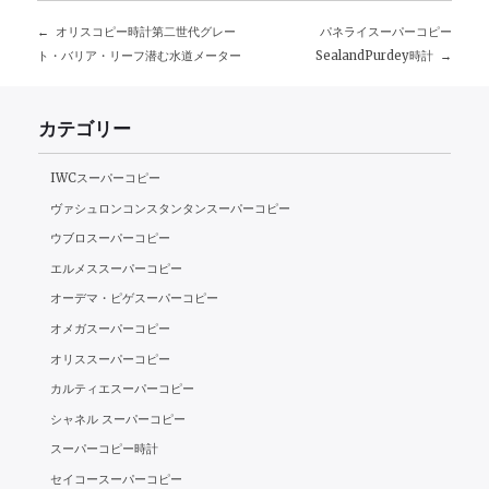
オリスコピー時計第二世代グレー
パネライスーパーコピー
投
ト・バリア・リーフ潜む水道メーター
SealandPurdey時計
稿
カテゴリー
ナ
ビ
IWCスーパーコピー
ヴァシュロンコンスタンタンスーパーコピー
ゲ
ウブロスーパーコピー
ー
エルメススーパーコピー
オーデマ・ピゲスーパーコピー
シ
オメガスーパーコピー
ョ
オリススーパーコピー
ン
カルティエスーパーコピー
シャネル スーパーコピー
スーパーコピー時計
セイコースーパーコピー