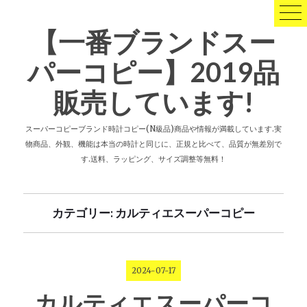
コ
ン
【一番ブランドスー
テ
ン
パーコピー】2019品
ツ
へ
販売しています!
ス
キ
ッ
スーパーコピーブランド時計コピー(N級品)商品や情報が満載しています.実
プ
物商品、外観、機能は本当の時計と同じに、正規と比べて、品質が無差別で
す.送料、ラッピング、サイズ調整等無料！
カテゴリー: カルティエスーパーコピー
2024-07-17
カルティエスーパーコ