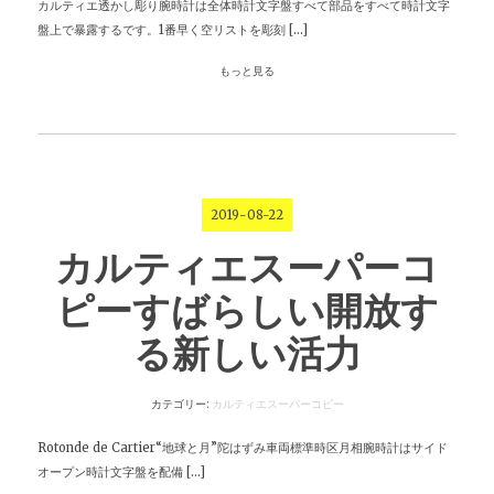
カルティエ透かし彫り腕時計は全体時計文字盤すべて部品をすべて時計文字
盤上で暴露するです。1番早く空リストを彫刻 […]
もっと見る
2019-08-22
カルティエスーパーコ
ピーすばらしい開放す
る新しい活力
カテゴリー:
カルティエスーパーコピー
Rotonde de Cartier“地球と月”陀はずみ車両標準時区月相腕時計はサイド
オープン時計文字盤を配備 […]