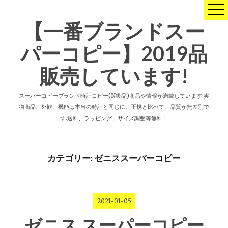
コ
ン
【一番ブランドスー
テ
ン
パーコピー】2019品
ツ
へ
販売しています!
ス
キ
ッ
スーパーコピーブランド時計コピー(N級品)商品や情報が満載しています.実
プ
物商品、外観、機能は本当の時計と同じに、正規と比べて、品質が無差別で
す.送料、ラッピング、サイズ調整等無料！
カテゴリー: ゼニススーパーコピー
2021-01-05
ゼニス スーパーコピー