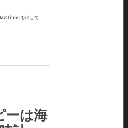
itimerを出して、
ピーは海