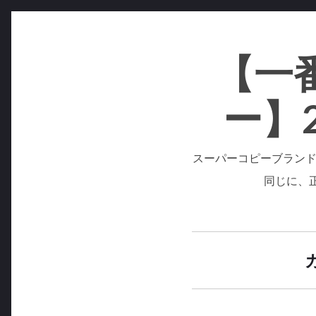
コ
ン
【一
テ
ン
ー】
ツ
へ
ス
スーパーコピーブランド
キ
同じに、
ッ
プ