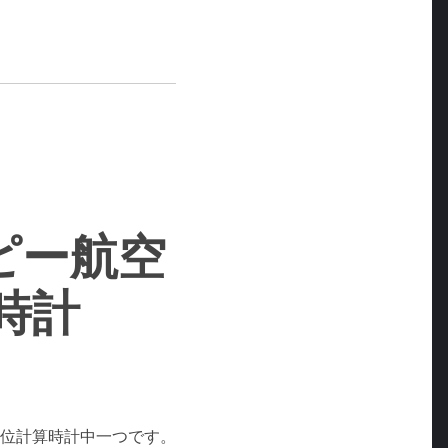
ピー航空
時計
位計算時計中一つです。