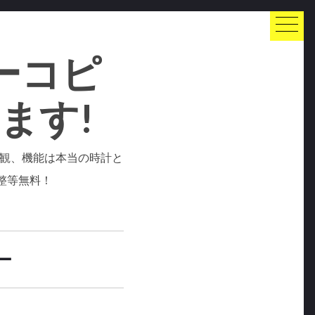
ーコピ
ます!
外観、機能は本当の時計と
整等無料！
ー